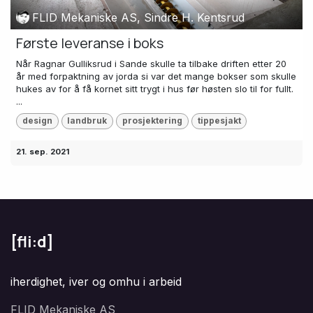
FLID Mekaniske AS, Sindre H. Kentsrud
Første leveranse i boks
Når Ragnar Gulliksrud i Sande skulle ta tilbake driften etter 20
år med forpaktning av jorda si var det mange bokser som skulle
hukes av for å få kornet sitt trygt i hus før høsten slo til for fullt.
...
design
landbruk
prosjektering
tippesjakt
21. sep. 2021
[fli:d]
iherdighet, iver og omhu i arbeid
FLID Mekaniske AS