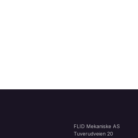
FLID Mekaniske AS
Tuverudveien 20