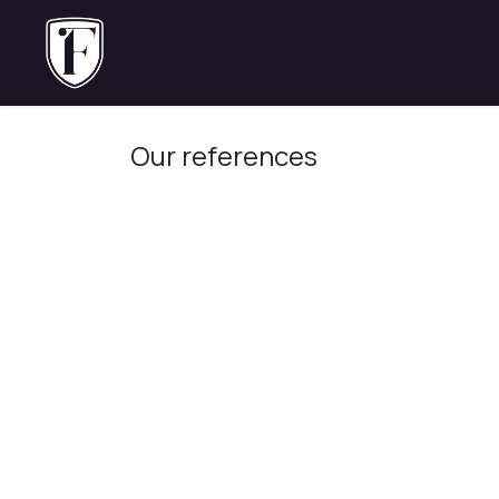
Skip to Content
Hjem
Our references